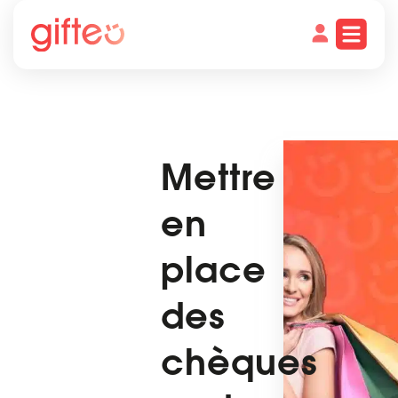
Mettre
en
place
des
chèques