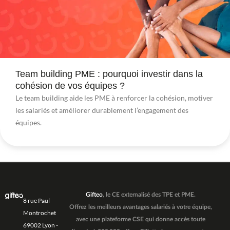
Team building PME : pourquoi investir dans la
cohésion de vos équipes ?
Le team building aide les PME à renforcer la cohésion, motiver
les salariés et améliorer durablement l’engagement des
équipes.
Gifteo
, le CE externalisé des TPE et PME.
8 rue Paul
Offrez les meilleurs avantages salariés à votre équipe,
Montrochet
avec une plateforme CSE qui donne accès toute
69002 Lyon -