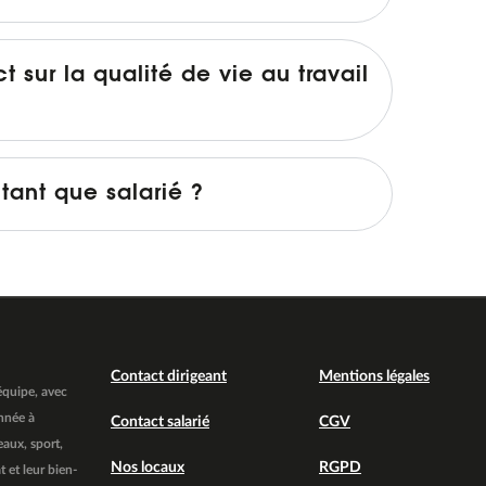
sur la qualité de vie au travail
 tant que salarié ?
Contact dirigeant
Mentions légales
 équipe, avec
nnée à
Contact salarié
CGV
eaux, sport,
Nos locaux
RGPD
 et leur bien-