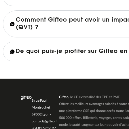
Comment Gifteo peut avoir un impact 
(QVT) ?
De quoi puis-je profiter sur Gifteo en
Gifteo
, le CE externalisé des TPE et PME.
8 rue Paul
Offrez les meilleurs avantages salariés à votre
Montrochet
une plateforme CSE qui donne accès toute l’a
69002 Lyon -
500 000 offres. Billetterie, voyages, cartes cad
contact@gifteo.fr
mode, beauté : augmentez leur pouvoir d’achat
- 04 81 69 56 97