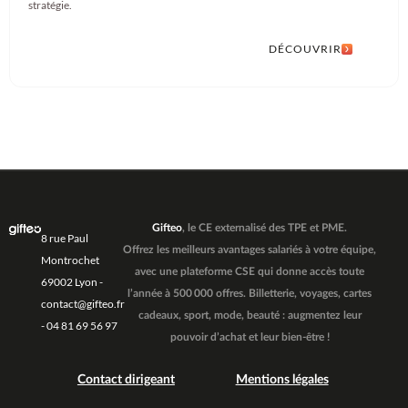
stratégie.
DÉCOUVRIR
Gifteo
, le CE externalisé des TPE et PME.
8 rue Paul
Offrez les meilleurs avantages salariés à votre équipe,
Montrochet
avec une plateforme CSE qui donne accès toute
69002 Lyon -
l’année à 500 000 offres. Billetterie, voyages, cartes
contact@gifteo.fr
cadeaux, sport, mode, beauté : augmentez leur
- 04 81 69 56 97
pouvoir d’achat et leur bien-être !
Contact dirigeant
Mentions légales