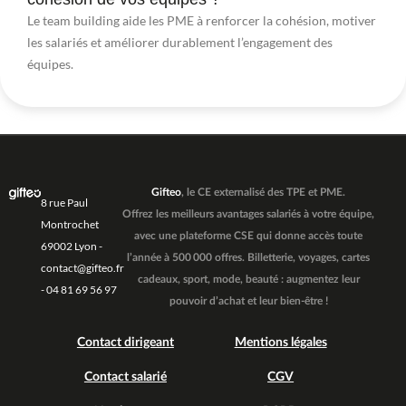
Le team building aide les PME à renforcer la cohésion, motiver
les salariés et améliorer durablement l’engagement des
équipes.
Gifteo
, le CE externalisé des TPE et PME.
8 rue Paul
Offrez les meilleurs avantages salariés à votre équipe,
Montrochet
avec une plateforme CSE qui donne accès toute
69002 Lyon -
l’année à 500 000 offres. Billetterie, voyages, cartes
contact@gifteo.fr
cadeaux, sport, mode, beauté : augmentez leur
- 04 81 69 56 97
pouvoir d’achat et leur bien-être !
Contact dirigeant
Mentions légales
Contact salarié
CGV