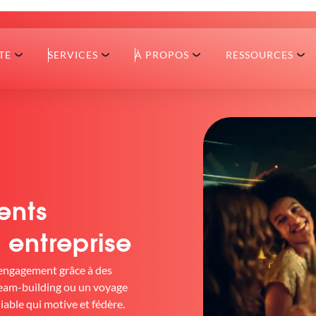
TE
SERVICES
À PROPOS
RESSOURCES
ents
entreprise
 engagement grâce à des
team-building ou un voyage
able qui motive et fédère.