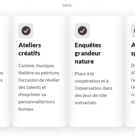
sens.
Ateliers
Enquêtes
A
créatifs
grandeur
s
nature
Cuisine, musique,
D
es
théâtre ou peinture,
d
Place à la
os
l’occasion de révéler
l
coopération et à
des talents et
l’
l’observation dans
d’exprimer sa
c
des jeux de rôle
personnalité hors
c
scénarisés.
bureau.