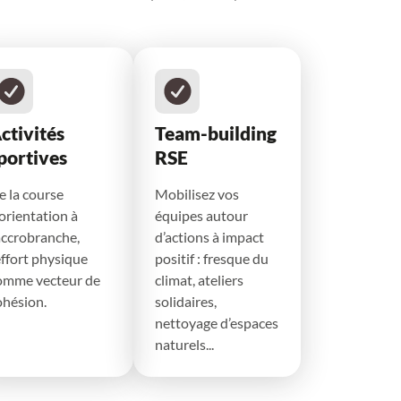
ctivités
Team-building
portives
RSE
e la course
Mobilisez vos
’orientation à
équipes autour
’accrobranche,
d’actions à impact
effort physique
positif : fresque du
omme vecteur de
climat, ateliers
ohésion.
solidaires,
nettoyage d’espaces
naturels...