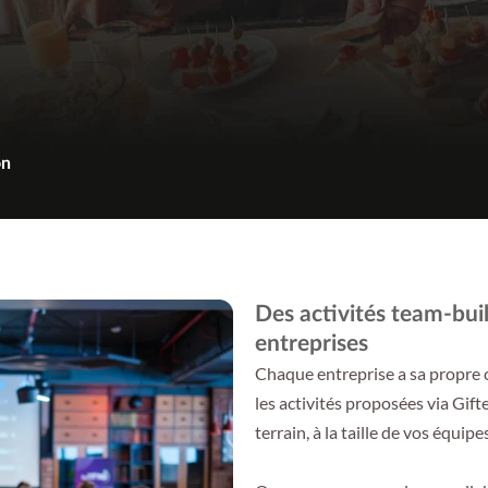
on
Des activités team-bui
entreprises
Chaque entreprise a sa propre c
les activités proposées via Gif
terrain, à la taille de vos équi