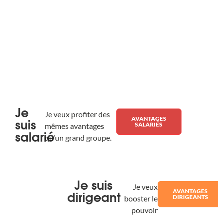
Pourquoi choisir la
plateforme CSE Gifteo pour
gérer les avantages
salariés d’une TPE/PME ?
Je
Je veux profiter des
AVANTAGES
suis
SALARIÉS
mêmes avantages
salarié
qu’un grand groupe.
Je suis
Je veux
AVANTAGES
dirigeant
DIRIGEANTS
booster le
pouvoir