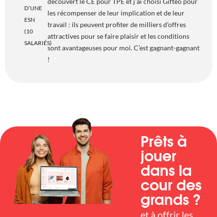
découvert le CE pour TPE et j’ai choisi Gifteo pour
D’UNE
les récompenser de leur implication et de leur
ESN
travail : ils peuvent profiter de milliers d’offres
(10
attractives pour se faire plaisir et les conditions
SALARIÉS)
sont avantageuses pour moi. C’est gagnant-gagnant
!
Prêts à
jouer
dans la
cour des
grands ?
et à offrir les