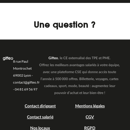
Une question ?
Gifteo
, le CE externalisé des TPE et PME.
8 rue Paul
Offrez les meilleurs avantages salariés à votre équipe,
Montrochet
avec une plateforme CSE qui donne accès toute
69002 Lyon -
l’année à 500 000 offres. Billetterie, voyages, cartes
contact@gifteo.fr
cadeaux, sport, mode, beauté : augmentez leur
- 04 81 69 56 97
pouvoir d’achat et leur bien-être !
Contact dirigeant
Mentions légales
Contact salarié
CGV
Nos locaux
RGPD