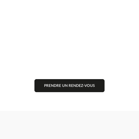
Gifteo, l’agilité d’une
TPE et les
avantages d’un grand
groupe
Et si vos salariés pouvaient profiter du meilleur des
deux mondes ?
PRENDRE UN RENDEZ-VOUS
500 000 offres CSE pour