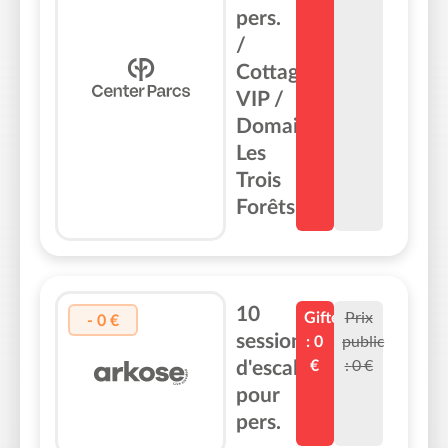
pers.
/
Cottage
VIP /
Domaine
Les
Trois
Forêts
10
Prix
Gifteo
-
0
€
sessions
public
:
0
:
0
€
d'escalade
€
pour
pers.