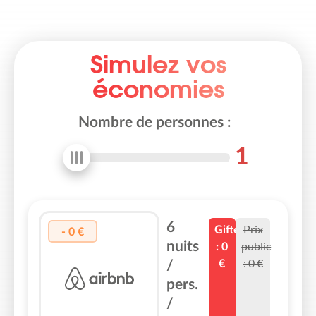
Simulez vos
économies
Nombre de personnes :
1
6
Prix
Gifteo
-
0
€
nuits
public
:
0
:
0
€
/
€
pers.
/