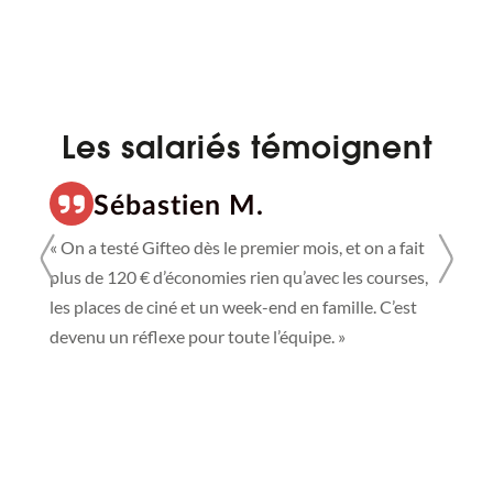
Les salariés témoignent
Sébastien M.
« On a testé Gifteo dès le premier mois, et on a fait
« E
plus de 120 € d’économies rien qu’avec les courses,
che
les places de ciné et un week-end en famille. C’est
tro
devenu un réflexe pour toute l’équipe. »
pro