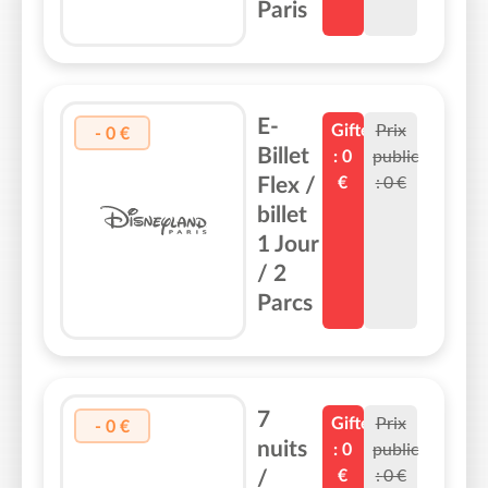
Paris
E-
Prix
Gifteo
-
0
€
Billet
public
:
0
:
0
€
Flex /
€
billet
1 Jour
/ 2
Parcs
7
Prix
Gifteo
-
0
€
nuits
public
:
0
:
0
€
/
€