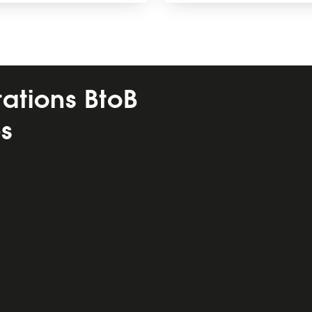
tations BtoB
s