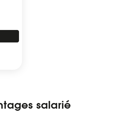
tages salarié
Cartes