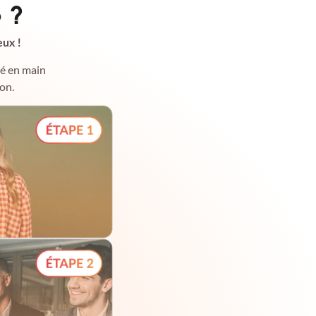
 ?
eux !
lé en main
on.