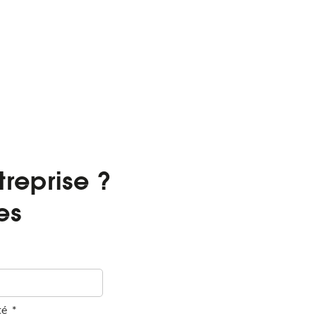
reprise ?
es
té