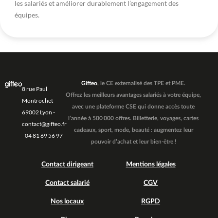
les salariés et améliorer durablement l’engagement des
équipes.
Gifteo
, le CE externalisé des TPE et PME.
8 rue Paul
Offrez les meilleurs avantages salariés à votre équipe,
Montrochet
avec une plateforme CSE qui donne accès toute
69002 Lyon -
l’année à 500 000 offres. Billetterie, voyages, cartes
contact@gifteo.fr
cadeaux, sport, mode, beauté : augmentez leur
- 04 81 69 56 97
pouvoir d’achat et leur bien-être !
Contact dirigeant
Mentions légales
Contact salarié
CGV
Nos locaux
RGPD