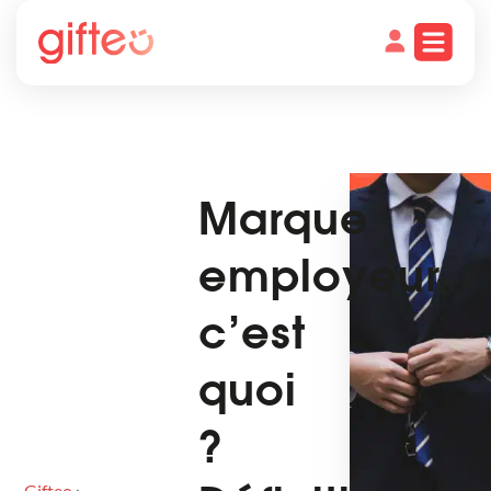
Marque
employeur,
c’est
quoi
?
Gifteo
›