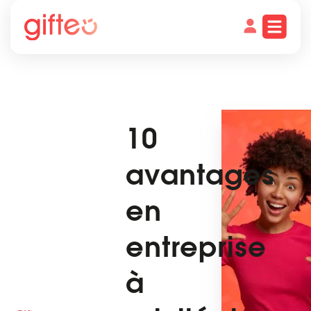
10
avantages
en
entreprise
à