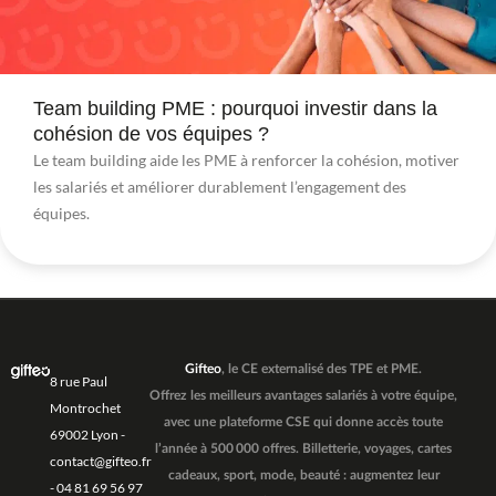
Team building PME : pourquoi investir dans la
cohésion de vos équipes ?
Le team building aide les PME à renforcer la cohésion, motiver
les salariés et améliorer durablement l’engagement des
équipes.
Gifteo
, le CE externalisé des TPE et PME.
8 rue Paul
Offrez les meilleurs avantages salariés à votre équipe,
Montrochet
avec une plateforme CSE qui donne accès toute
69002 Lyon -
l’année à 500 000 offres. Billetterie, voyages, cartes
contact@gifteo.fr
cadeaux, sport, mode, beauté : augmentez leur
- 04 81 69 56 97