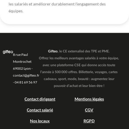
les salariés et améliorer durablement l’engagement des
équipes.
Gifteo
, le CE externalisé des TPE et PME.
8 rue Paul
Offrez les meilleurs avantages salariés à votre équipe,
Montrochet
avec une plateforme CSE qui donne accès toute
69002 Lyon -
l’année à 500 000 offres. Billetterie, voyages, cartes
contact@gifteo.fr
cadeaux, sport, mode, beauté : augmentez leur
- 04 81 69 56 97
pouvoir d’achat et leur bien-être !
Contact dirigeant
Mentions légales
Contact salarié
CGV
Nos locaux
RGPD