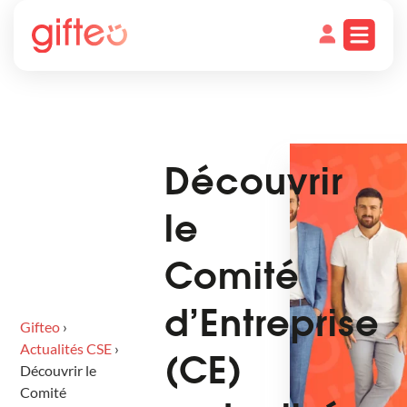
Découvrir
le
Comité
d’Entreprise
Gifteo
›
Actualités CSE
›
(CE)
Découvrir le
Comité