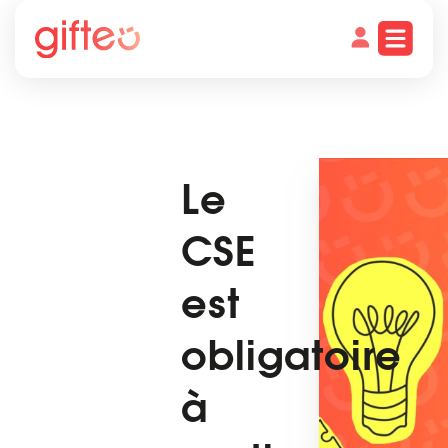
Le
CSE
est
obligatoire
à