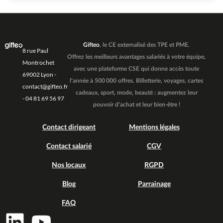
Gifteo
, le CE externalisé des TPE et PME.
8 rue Paul
Offrez les meilleurs avantages salariés à votre équipe,
Montrochet
avec une plateforme CSE qui donne accès toute
69002 Lyon -
l’année à 500 000 offres. Billetterie, voyages, cartes
contact@gifteo.fr
cadeaux, sport, mode, beauté : augmentez leur
- 04 81 69 56 97
pouvoir d’achat et leur bien-être !
Contact dirigeant
Mentions légales
Contact salarié
CGV
Nos locaux
RGPD
Blog
Parrainage
FAQ