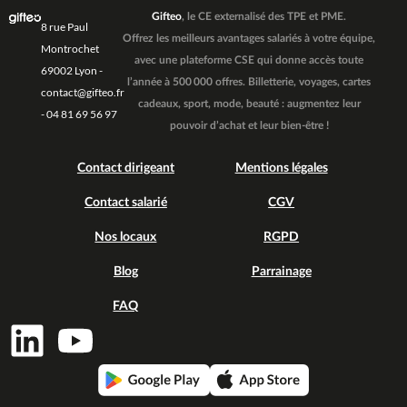
Gifteo
, le CE externalisé des TPE et PME.
8 rue Paul
Offrez les meilleurs avantages salariés à votre équipe,
Montrochet
avec une plateforme CSE qui donne accès toute
69002 Lyon -
l’année à 500 000 offres. Billetterie, voyages, cartes
contact@gifteo.fr
cadeaux, sport, mode, beauté : augmentez leur
- 04 81 69 56 97
pouvoir d’achat et leur bien-être !
Contact dirigeant
Mentions légales
Contact salarié
CGV
Nos locaux
RGPD
Blog
Parrainage
FAQ