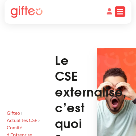
Le
CSE
externalisé,
c’est
Gifteo
›
Actualités CSE
›
quoi
Comité
d’Entreprise