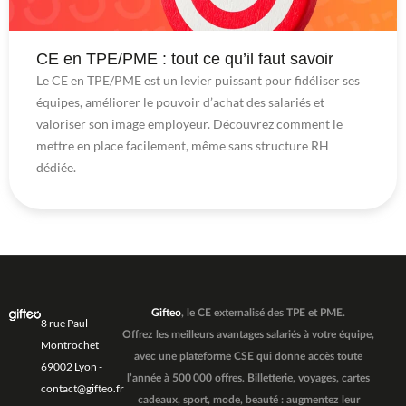
CE en TPE/PME : tout ce qu’il faut savoir
Le CE en TPE/PME est un levier puissant pour fidéliser ses
équipes, améliorer le pouvoir d’achat des salariés et
valoriser son image employeur. Découvrez comment le
mettre en place facilement, même sans structure RH
dédiée.
Gifteo
, le CE externalisé des TPE et PME.
8 rue Paul
Offrez les meilleurs avantages salariés à votre équipe,
Montrochet
avec une plateforme CSE qui donne accès toute
69002 Lyon -
l’année à 500 000 offres. Billetterie, voyages, cartes
contact@gifteo.fr
cadeaux, sport, mode, beauté : augmentez leur