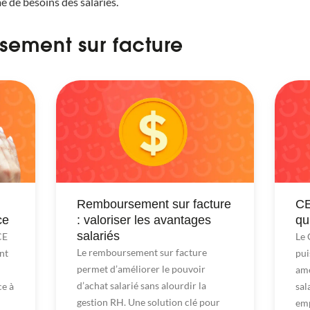
 de besoins des salariés.
sement sur facture
Remboursement sur facture
CE
ce
: valoriser les avantages
qu
salariés
CE
Le 
Le remboursement sur facture
nt
pui
permet d’améliorer le pouvoir
amé
d’achat salarié sans alourdir la
e à
sal
gestion RH. Une solution clé pour
em