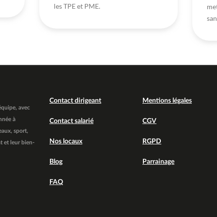
les TPE et PME.
met
san
Contact dirigeant
Mentions légales
 équipe, avec
nnée à
Contact salarié
CGV
eaux, sport,
Nos locaux
RGPD
 et leur bien-
Blog
Parrainage
FAQ