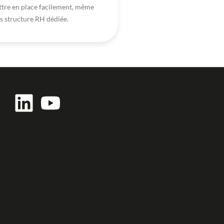
tre en place facilement, même
s structure RH dédiée.