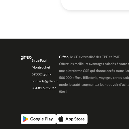
Gifteo
, le CE externalisé des TPE et PME.
8 rue Paul
Offrez les meilleurs avantages salariés à votre
Montrochet
une plateforme CSE qui donne accès toute l’a
69002 Lyon -
500 000 offres. Billetterie, voyages, cartes cad
contact@gifteo.fr
mode, beauté : augmentez leur pouvoir d’achat
- 04 81 69 56 97
être !