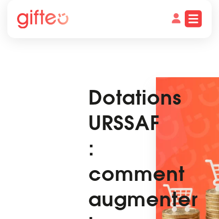
Dotations
URSSAF
:
comment
augmenter