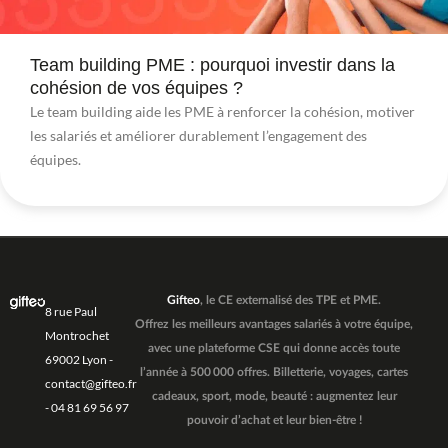
Team building PME : pourquoi investir dans la
cohésion de vos équipes ?
Le team building aide les PME à renforcer la cohésion, motiver
les salariés et améliorer durablement l’engagement des
équipes.
Gifteo
, le CE externalisé des TPE et PME.
8 rue Paul
Offrez les meilleurs avantages salariés à votre équipe,
Montrochet
avec une plateforme CSE qui donne accès toute
69002 Lyon -
l’année à 500 000 offres. Billetterie, voyages, cartes
contact@gifteo.fr
cadeaux, sport, mode, beauté : augmentez leur
- 04 81 69 56 97
pouvoir d’achat et leur bien-être !