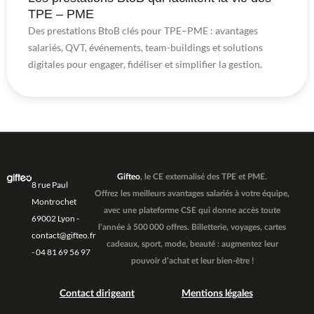
TPE – PME
Des prestations BtoB clés pour TPE–PME : avantages
salariés, QVT, événements, team-buildings et solutions
digitales pour engager, fidéliser et simplifier la gestion.
Gifteo
, le CE externalisé des TPE et PME.
8 rue Paul
Offrez les meilleurs avantages salariés à votre équipe,
Montrochet
avec une plateforme CSE qui donne accès toute
69002 Lyon -
l’année à 500 000 offres. Billetterie, voyages, cartes
contact@gifteo.fr
cadeaux, sport, mode, beauté : augmentez leur
- 04 81 69 56 97
pouvoir d’achat et leur bien-être !
Contact dirigeant
Mentions légales