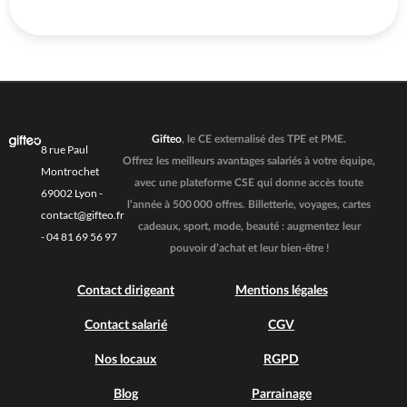
Gifteo
, le CE externalisé des TPE et PME.
8 rue Paul
Offrez les meilleurs avantages salariés à votre équipe,
Montrochet
avec une plateforme CSE qui donne accès toute
69002 Lyon -
l’année à 500 000 offres. Billetterie, voyages, cartes
contact@gifteo.fr
cadeaux, sport, mode, beauté : augmentez leur
- 04 81 69 56 97
pouvoir d’achat et leur bien-être !
Contact dirigeant
Mentions légales
Contact salarié
CGV
Nos locaux
RGPD
Blog
Parrainage