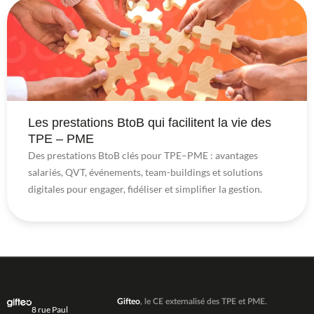
Les prestations BtoB qui facilitent la vie des
TPE – PME
Des prestations BtoB clés pour TPE–PME : avantages
salariés, QVT, événements, team-buildings et solutions
digitales pour engager, fidéliser et simplifier la gestion.
Gifteo
, le CE externalisé des TPE et PME.
8 rue Paul